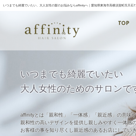
いつまでも綺麗でいたい、大人女性の髪のお悩みならaffinityへ｜愛知県東海市高横須賀町呉天石7
TOP
い
つ
ま
で
も
綺
麗
で
い
た
い
大
人
女
性
の
た
め
の
サ
ロ
ン
で
affinityとは「親和性」「一体感」「親近感」の意味
親和性の高いデザインを提供し親しみやすく一体感
お客様の事を知り尽くし親近感のあるお店にしてい