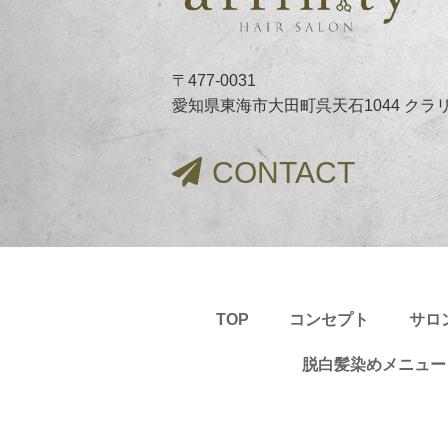
〒477-0031
愛知県東海市大田町呉天石1044 クラ
CONTACT
TOP
コンセプト
サロ
脱白髪染めメニュー