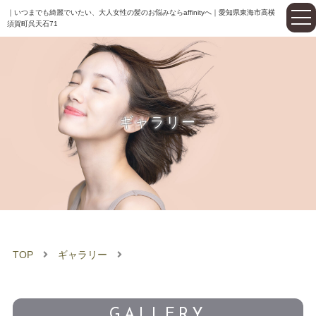
｜いつまでも綺麗でいたい、大人女性の髪のお悩みならaffinityへ｜愛知県東海市高横
須賀町呉天石71
ギャラリー
TOP
ギャラリー
GALLERY